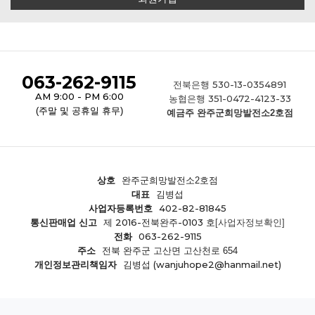
063-262-9115
530-13-0354891
전북은행
AM 9:00 - PM 6:00
351-0472-4123-33
농협은행
(주말 및 공휴일 휴무)
예금주 완주군희망발전소2호점
상호
완주군희망발전소2호점
대표
김병섭
402-82-81845
사업자등록번호
제 2016-전북완주-0103 호
통신판매업 신고
[사업자정보확인]
063-262-9115
전화
주소
전북 완주군 고산면 고산천로 654
(wanjuhope2@hanmail.net)
개인정보관리책임자
김병섭